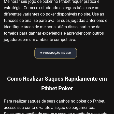
Melhorar seu jogo de poker no Fthbet requer prática e
estratégia. Comece estudando as regras básicas e as
diferentes variantes do poker disponíveis no site. Use as
funções de análise para avaliar suas jogadas anteriores e
identifique áreas de melhoria. Além disso, participe de
torneios para ganhar experiência e aprender com outros
jogadores em um ambiente competitivo.
⭐️ PROMOÇÃO R$ 300
Como Realizar Saques Rapidamente em
Fthbet Poker
Para realizar saques de seus ganhos no poker do Fthbet,
acesse sua conta e vá até a seção de pagamentos.
Selecione a opção de saque e escolha o método desejado,