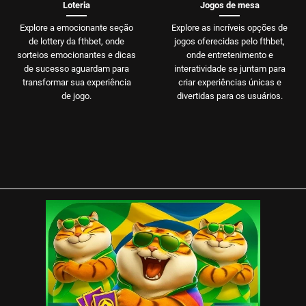
Loteria
Jogos de mesa
Explore a emocionante seção
Explore as incríveis opções de
de lottery da fthbet, onde
jogos oferecidas pelo fthbet,
sorteios emocionantes e dicas
onde entretenimento e
de sucesso aguardam para
interatividade se juntam para
transformar sua experiência
criar experiências únicas e
de jogo.
divertidas para os usuários.