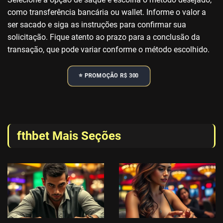
como transferência bancária ou wallet. Informe o valor a
ser sacado e siga as instruções para confirmar sua
solicitação. Fique atento ao prazo para a conclusão da
transação, que pode variar conforme o método escolhido.
⭐️ PROMOÇÃO R$ 300
fthbet Mais Seções