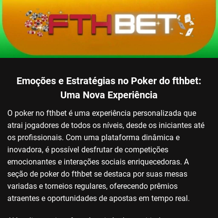
Emoções e Estratégias no Poker do fthbet:
Uma Nova Experiência
O poker no fthbet é uma experiência personalizada que
atrai jogadores de todos os níveis, desde os iniciantes até
os profissionais. Com uma plataforma dinâmica e
inovadora, é possível desfrutar de competições
emocionantes e interações sociais enriquecedoras. A
seção de poker do fthbet se destaca por suas mesas
variadas e torneios regulares, oferecendo prêmios
atraentes e oportunidades de apostas em tempo real.